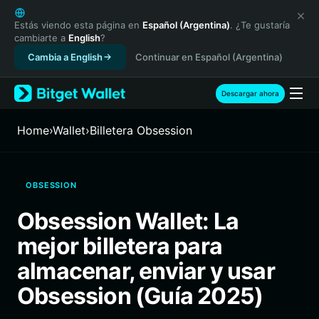
English
日本語
Estás viendo esta página en
Español (Argentina)
. ¿Te gustaría
cambiarte a
English
?
Tiếng Việt
Cambia a English
Continuar en Español (Argentina)
Русский
Español (Latinoamérica)
Türkçe
Descargar ahora
Italiano
Français
Home
›
Wallet
›
Billetera Obsession
Deutsch
简体中文
繁體中文
OBSESSION
Português (Portugal)
Bahasa Indonesia
Obsession Wallet: La
ภาษาไทย
mejor billetera para
हिन्दी
বাংলা
almacenar, enviar y usar
Español
Obsession (Guía 2025)
Português (Brasil)
Español (Argentina)