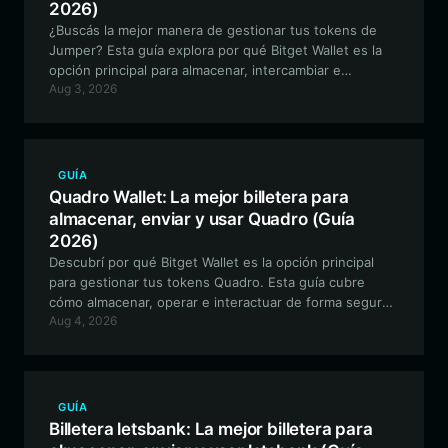
2026)
¿Buscás la mejor manera de gestionar tus tokens de
Jumper? Esta guía explora por qué Bitget Wallet es la
opción principal para almacenar, intercambiar e
Aug 3, 2026
interactuar con el ecosistema de Jumper en la red
EVM.
GUÍA
Quadro Wallet: La mejor billetera para
almacenar, enviar y usar Quadro (Guía
2026)
Descubrí por qué Bitget Wallet es la opción principal
para gestionar tus tokens Quadro. Esta guía cubre
cómo almacenar, operar e interactuar de forma segura
Aug 4, 2026
con el token derivado experimental basado en Solana,
Quadro, utilizando una billetera cripto descentralizada
de grado profesional.
GUÍA
Billetera letsbank: La mejor billetera para