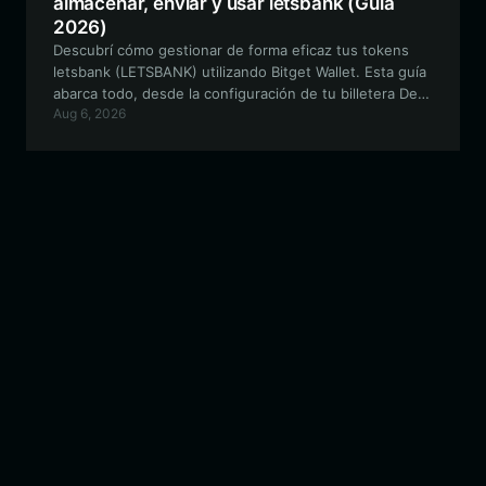
almacenar, enviar y usar letsbank (Guía
2026)
Descubrí cómo gestionar de forma eficaz tus tokens
letsbank (LETSBANK) utilizando Bitget Wallet. Esta guía
abarca todo, desde la configuración de tu billetera DeFi
Aug 6, 2026
segura hasta cómo interactuar con el ecosistema USDG
en la red de RobinhoodApp.