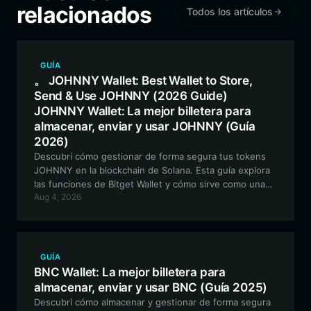
relacionados
Todos los artículos
GUÍA
。 JOHNNY Wallet: Best Wallet to Store,
Send & Use JOHNNY (2026 Guide)
JOHNNY Wallet: La mejor billetera para
almacenar, enviar y usar JOHNNY (Guía
2026)
Descubrí cómo gestionar de forma segura tus tokens
JOHNNY en la blockchain de Solana. Esta guía explora
las funciones de Bitget Wallet y cómo sirve como una
Aug 4, 2026
herramienta óptima para navegar por el mundo viral del
perro meme favorito de TikTok, JOHNNY.
GUÍA
BNC Wallet: La mejor billetera para
almacenar, enviar y usar BNC (Guía 2025)
Descubrí cómo almacenar y gestionar de forma segura