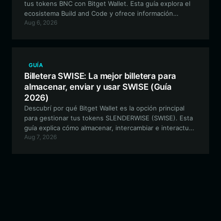
tus tokens BNC con Bitget Wallet. Esta guía explora el
ecosistema Build and Code y ofrece información
Aug 6, 2026
experta sobre las mejores funciones de billetera para
activos de infraestructura basados en EVM.
GUÍA
Billetera SWISE: La mejor billetera para
almacenar, enviar y usar SWISE (Guía
2026)
Descubrí por qué Bitget Wallet es la opción principal
para gestionar tus tokens SLENDERWISE (SWISE). Esta
guía explica cómo almacenar, intercambiar e interactuar
Aug 7, 2026
con este exclusivo experimento de memes con
temática de terror en la red EVM.