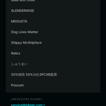
SLENDERWISE
MEGUSTA
Dog Lives Matter
Shippy McShipface
Relics
しゅうまい
50%销毁 50%分红SPCXB股票
Possum
¿NECESITAS AYUDA?
service@bitget.com