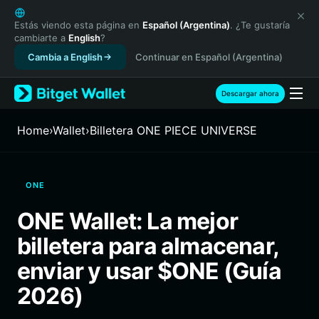
English
日本語
Estás viendo esta página en
Español (Argentina)
. ¿Te gustaría
cambiarte a
English
?
Tiếng Việt
Cambia a English
Continuar en Español (Argentina)
Русский
Español (Latinoamérica)
Türkçe
Descargar ahora
Italiano
Français
Home
›
Wallet
›
Billetera ONE PIECE UNIVERSE
Deutsch
简体中文
繁體中文
ONE
Português (Portugal)
Bahasa Indonesia
ONE Wallet: La mejor
ภาษาไทย
billetera para almacenar,
हिन्दी
বাংলা
enviar y usar $ONE (Guía
Español
2026)
Português (Brasil)
Español (Argentina)