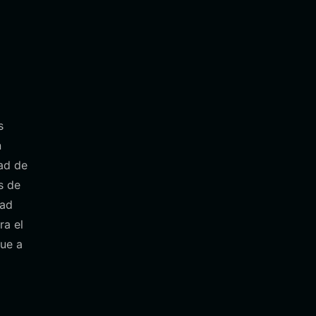
s
n
dad de
s de
dad
ra el
que a