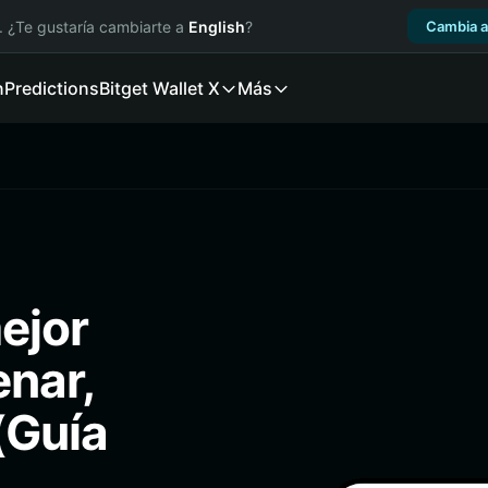
. ¿Te gustaría cambiarte a
English
?
Cambia a
n
Predictions
Bitget Wallet X
Más
ejor
enar,
(Guía