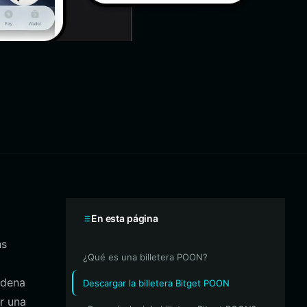
En esta página
ns
¿Qué es una billetera POON?
adena
Descargar la billetera Bitget POON
r una