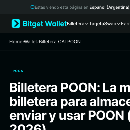
English
Estás viendo esta página en
Español (Argentina)
日本語
Tiếng Việt
Billetera
Tarjeta
Swap
Ear
Русский
Español (Latinoamérica)
Türkçe
Home
›
Wallet
›
Billetera CATPOON
Italiano
Français
Deutsch
简体中文
POON
繁體中文
Português (Portugal)
Billetera POON: La m
Bahasa Indonesia
ภาษาไทย
billetera para almac
हिन्दी
বাংলা
enviar y usar POON 
Español
Português (Brasil)
2026)
Español (Argentina)