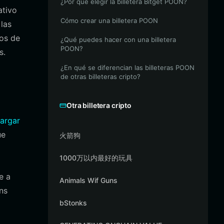
¿Por qué elegir la billetera Bitget POON?
ativo
Cómo crear una billetera POON
 las
os de
¿Qué puedes hacer con una billetera
POON?
s.
¿En qué se diferencian las billeteras POON
de otras billeteras cripto?
Otra billetera cripto
argar
ue
火箭狗
1000万以内最好的玩具
e a
Animals Wif Guns
ns
bStonks