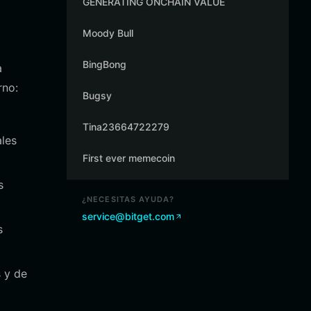
GENERATING ONCHAIN VALUE
Moody Bull
BingBong
a
rno:
Bugsy
Tina23664722279
les
First ever memecoin
s
¿NECESITAS AYUDA?
service@bitget.com
s
s y de