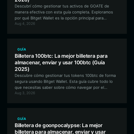
Descubrí cómo gestionar tus activos de GOATE de
manera efectiva con esta guía completa. Exploramos
por qué Bitget Wallet es la opción principal para
Aug 4, 2026
interactuar con el ecosistema de Goatecoin basado en
Solana, garantizando seguridad y un rendimiento
impecable.
GUÍA
Billetera 100btc: La mejor billetera para
almacenar, enviar y usar 100btc (Guía
2025)
Descubre cómo gestionar tus tokens 100btc de forma
segura usando Bitget Wallet. Esta guía cubre todo lo
que necesitas saber sobre cómo navegar por el
Aug 3, 2026
ecosistema EVM mientras participas en el exclusivo
experimento 100btc impulsado por IA.
GUÍA
Billetera de goonpocalypse: La mejor
billetera para almacenar, enviar y usar