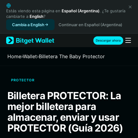
English
日本語
Estás viendo esta página en
Español (Argentina)
. ¿Te gustaría
cambiarte a
English
?
Tiếng Việt
Cambia a English
Continuar en Español (Argentina)
Русский
Español (Latinoamérica)
Türkçe
Descargar ahora
Italiano
Français
Home
›
Wallet
›
Billetera The Baby Protector
Deutsch
简体中文
繁體中文
PROTECTOR
Português (Portugal)
Bahasa Indonesia
Billetera PROTECTOR: La
ภาษาไทย
mejor billetera para
हिन्दी
বাংলা
almacenar, enviar y usar
Español
PROTECTOR (Guía 2026)
Português (Brasil)
Español (Argentina)