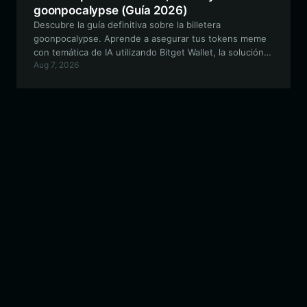
goonpocalypse (Guía 2026)
Descubre la guía definitiva sobre la billetera
goonpocalypse. Aprende a asegurar tus tokens meme
con temática de IA utilizando Bitget Wallet, la solución
Aug 7, 2026
de autocustodia líder para el ecosistema EVM.