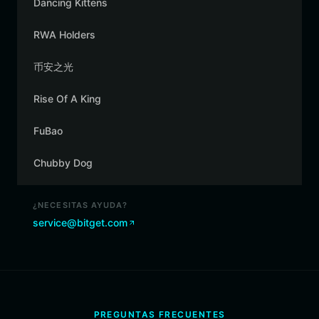
Dancing Kittens
RWA Holders
币安之光
Rise Of A King
FuBao
Chubby Dog
¿NECESITAS AYUDA?
service@bitget.com
PREGUNTAS FRECUENTES