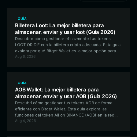
GUÍA
Billetera Loot: La mejor billetera para
almacenar, enviar y usar loot (Guía 2026)
Descubre cómo gestionar eficazmente tus tokens
LOOT OR DIE con la billetera cripto adecuada. Esta guía
explora por qué Bitget Wallet es la mejor opción para
Aug 6, 2026
activos de juegos basados en Solana como loot,
ofreciendo seguridad, velocidad y una interacción
fluida.
GUÍA
AOB Wallet: La mejor billetera para
almacenar, enviar y usar AOB (Guía 2026)
Descubrí cómo gestionar tus tokens AOB de forma
eficiente con Bitget Wallet. Esta guía explora las
funciones del token All on BINANCE (AOB) en la red
Aug 4, 2026
BSC y ofrece un tutorial paso a paso para la gestión
segura de activos.