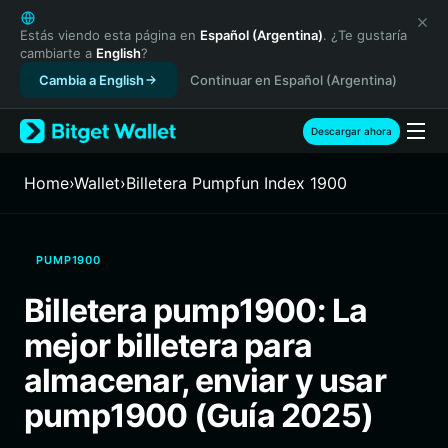
English
日本語
Estás viendo esta página en
Español (Argentina)
. ¿Te gustaría
cambiarte a
English
?
Tiếng Việt
Cambia a English
Continuar en Español (Argentina)
Русский
Español (Latinoamérica)
Türkçe
Descargar ahora
Italiano
Français
Home
›
Wallet
›
Billetera Pumpfun Index 1900
Deutsch
简体中文
繁體中文
PUMP1900
Português (Portugal)
Bahasa Indonesia
Billetera pump1900: La
ภาษาไทย
mejor billetera para
हिन्दी
বাংলা
almacenar, enviar y usar
Español
pump1900 (Guía 2025)
Português (Brasil)
Español (Argentina)