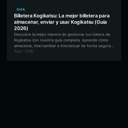
GUÍA
Billetera Kogikatsu: La mejor billetera para
almacenar, enviar y usar Kogikatsu (Guía
2026)
Descubre la mejor manera de gestionar tus tokens de
Kogikatsu con nuestra guía completa. Aprende cómo
almacenar, intercambiar e interactuar de forma segura
Aug 7, 2026
con el ecosistema de Kogikatsu utilizando Bitget Wallet.