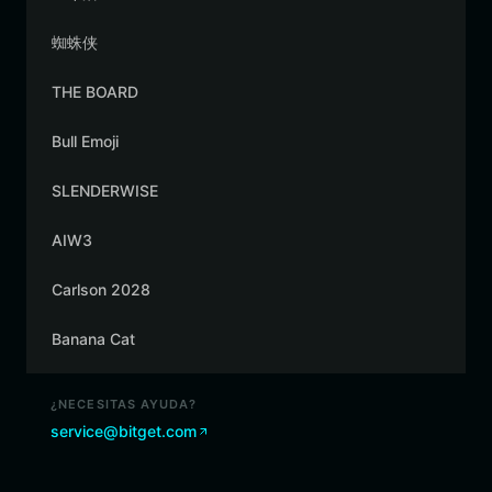
蜘蛛侠
THE BOARD
Bull Emoji
SLENDERWISE
AIW3
Carlson 2028
Banana Cat
¿NECESITAS AYUDA?
service@bitget.com