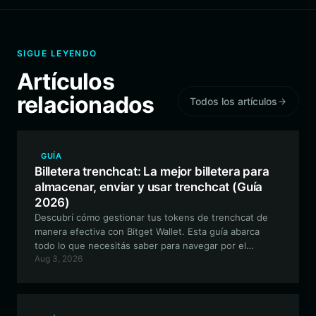
SIGUE LEYENDO
Artículos
relacionados
Todos los artículos
GUÍA
Billetera trenchcat: La mejor billetera para
almacenar, enviar y usar trenchcat (Guía
2026)
Descubrí cómo gestionar tus tokens de trenchcat de
manera efectiva con Bitget Wallet. Esta guía abarca
todo lo que necesitás saber para navegar por el
Aug 3, 2026
ecosistema de Solana, proteger tus activos y participar
en el mundo único, basado en narrativas, de trenchcat.