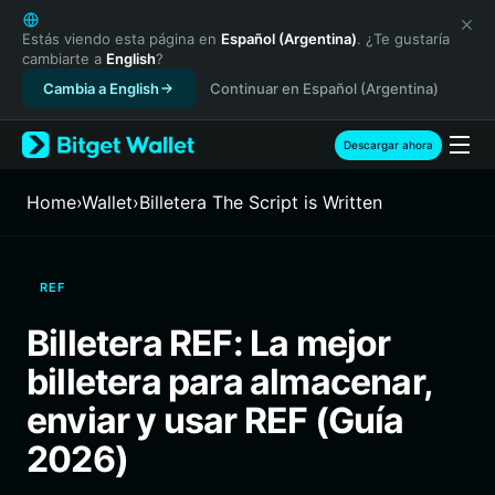
English
日本語
Estás viendo esta página en
Español (Argentina)
. ¿Te gustaría
cambiarte a
English
?
Tiếng Việt
Cambia a English
Continuar en Español (Argentina)
Русский
Español (Latinoamérica)
Türkçe
Descargar ahora
Italiano
Français
Home
›
Wallet
›
Billetera The Script is Written
Deutsch
简体中文
繁體中文
REF
Português (Portugal)
Bahasa Indonesia
Billetera REF: La mejor
ภาษาไทย
billetera para almacenar,
हिन्दी
বাংলা
enviar y usar REF (Guía
Español
2026)
Português (Brasil)
Español (Argentina)