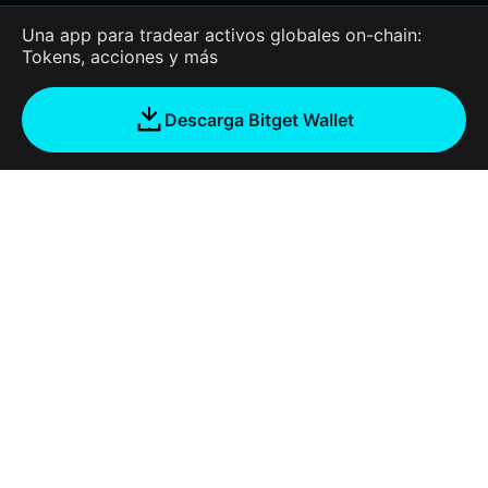
Una app para tradear activos globales on-chain:
Tokens, acciones y más
Descarga Bitget Wallet
Empresa
Acerca de Bitget Wallet
Products