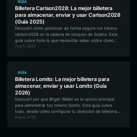
GUÍA
Billetera Carlson2028: La mejor billetera
para almacenar, enviar y usar Carlson2028
(Guía 2025)
Descubrí cómo gestionar de forma segura tus tokens
carlson2028 en la cadena de bloques de Solana. Esta
guía cubre todo lo que necesitás saber sobre cómo
Aug 5, 2026
configurar una Bitget Wallet para tu aventura con las
Meme coins especulativas.
GUÍA
Billetera Lomito: La mejor billetera para
almacenar, enviar y usar Lomito (Guía
2026)
Descubrí por qué Bitget Wallet es la opción principal
para administrar tus tokens lomito. Esta guía cubre
todo, desde cómo configurar tu dirección de billetera
Aug 4, 2026
lomito segura hasta cómo navegar por el ecosistema
basado en EVM y participar en la gobernanza impulsada
por la comunidad.