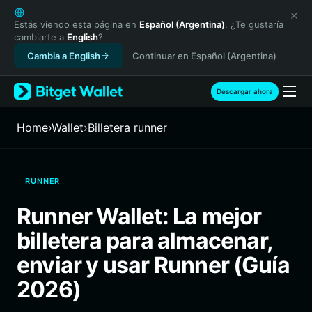
English
日本語
Estás viendo esta página en
Español (Argentina)
. ¿Te gustaría
cambiarte a
English
?
Tiếng Việt
Cambia a English
Continuar en Español (Argentina)
Русский
Español (Latinoamérica)
Türkçe
Descargar ahora
Italiano
Français
Home
›
Wallet
›
Billetera runner
Deutsch
简体中文
繁體中文
RUNNER
Português (Portugal)
Bahasa Indonesia
Runner Wallet: La mejor
ภาษาไทย
billetera para almacenar,
हिन्दी
বাংলা
enviar y usar Runner (Guía
Español
2026)
Português (Brasil)
Español (Argentina)