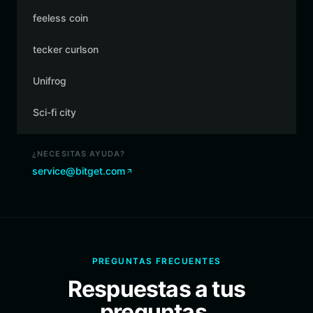
feeless coin
tecker curlson
Unifrog
Sci-fi city
¿NECESITAS AYUDA?
service@bitget.com
PREGUNTAS FRECUENTES
Respuestas a tus
preguntas.