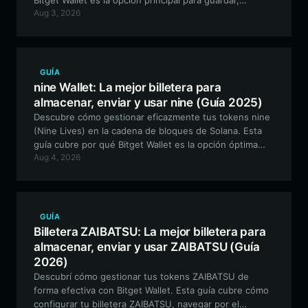
Bitget Wallet es la opción principal para guardar,
Aug 3, 2026
comerciar e interactuar con la comunidad de walter.
GUÍA
nine Wallet: La mejor billetera para
almacenar, enviar y usar nine (Guía 2025)
Descubre cómo gestionar eficazmente tus tokens nine
(Nine Lives) en la cadena de bloques de Solana. Esta
guía cubre por qué Bitget Wallet es la opción óptima
Aug 4, 2026
para los holders de nine, ofreciendo una experiencia
segura y fácil de usar para operar, participar en la
comunidad y gestionar tus activos meme.
GUÍA
Billetera ZAIBATSU: La mejor billetera para
almacenar, enviar y usar ZAIBATSU (Guía
2026)
Descubrí cómo gestionar tus tokens ZAIBATSU de
forma efectiva con Bitget Wallet. Esta guía cubre cómo
configurar tu billetera ZAIBATSU, navegar por el