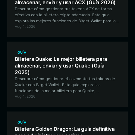
almacenar, enviar y usar ACX (Guía 2026)
Descubre cómo gestionar tus tokens ACX de forma
efectiva con la billetera cripto adecuada. Esta guía
explora las mejores funciones de Bitget Wallet para los
Aug 4, 2026
usuarios de Across Protocol, cubriendo el
almacenamiento seguro, la gestión cross-chain y cómo
maximizar la utilidad de tus ACX.
GUÍA
Billetera Quake: La mejor billetera para
almacenar, enviar y usar Quake (Guía
2025)
Descubre cómo gestionar eficazmente tus tokens de
Quake con Bitget Wallet. Esta guía explora las
funciones de la mejor billetera para Quake,
Aug 4, 2026
garantizando una interacción segura, eficiente y fácil
de usar con este ecosistema nostálgico impulsado por
la comunidad.
GUÍA
Billetera Golden Dragon: La guía definitiva