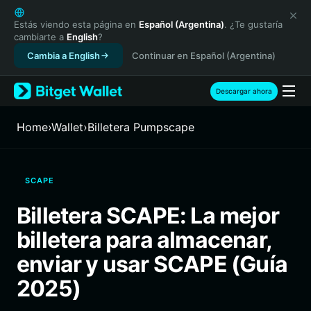
English
日本語
Estás viendo esta página en
Español (Argentina)
. ¿Te gustaría
cambiarte a
English
?
Tiếng Việt
Cambia a English
Continuar en Español (Argentina)
Русский
Español (Latinoamérica)
Türkçe
Descargar ahora
Italiano
Français
Home
›
Wallet
›
Billetera Pumpscape
Deutsch
简体中文
繁體中文
SCAPE
Português (Portugal)
Bahasa Indonesia
Billetera SCAPE: La mejor
ภาษาไทย
billetera para almacenar,
हिन्दी
বাংলা
enviar y usar SCAPE (Guía
Español
2025)
Português (Brasil)
Español (Argentina)