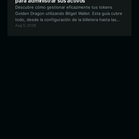
para administrar sus activos
Descubre cómo gestionar eficazmente tus tokens
Golden Dragon utilizando Bitget Wallet. Esta guía cubre
todo, desde la configuración de la billetera hasta las
Aug 5, 2026
interacciones avanzadas en la cadena dentro del
ecosistema EVM.