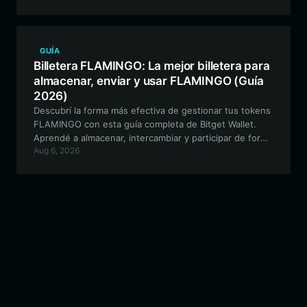
intuitiva y rica en funciones.
GUÍA
Billetera FLAMINGO: La mejor billetera para
almacenar, enviar y usar FLAMINGO (Guía
2026)
Descubrí la forma más efectiva de gestionar tus tokens
FLAMINGO con esta guía completa de Bitget Wallet.
Aprendé a almacenar, intercambiar y participar de forma
Aug 6, 2026
segura en las funciones experimentales del ecosistema
FLAMINGO utilizando una interfaz compatible con EVM.