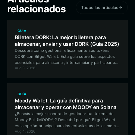
relacionados
Todos los artículos
GUÍA
Billetera DORK: La mejor billetera para
almacenar, enviar y usar DORK (Guía 2025)
Descubra cómo gestionar eficazmente sus tokens
DORK con Bitget Wallet. Esta guía cubre los aspectos
esenciales para almacenar, intercambiar y participar en
Aug 3, 2026
el ecosistema DORK LORD utilizando una billetera
compatible con EVM, segura y descentralizada.
GUÍA
Moody Wallet: La guía definitiva para
almacenar y operar con MOODY en Solana
¿Buscás la mejor manera de gestionar tus tokens de
Moody Bull (MOODY)? Descubrí por qué Bitget Wallet
es la opción principal para los entusiastas de las meme
Aug 4, 2026
coins en Solana que buscan una experiencia segura,