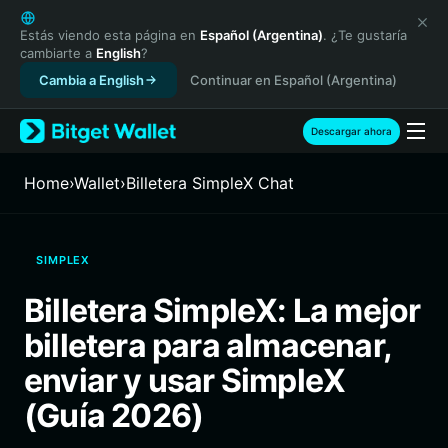
English
日本語
Estás viendo esta página en
Español (Argentina)
. ¿Te gustaría
cambiarte a
English
?
Tiếng Việt
Cambia a English
Continuar en Español (Argentina)
Русский
Español (Latinoamérica)
Türkçe
Descargar ahora
Italiano
Français
Home
›
Wallet
›
Billetera SimpleX Chat
Deutsch
简体中文
繁體中文
SIMPLEX
Português (Portugal)
Bahasa Indonesia
Billetera SimpleX: La mejor
ภาษาไทย
billetera para almacenar,
हिन्दी
বাংলা
enviar y usar SimpleX
Español
(Guía 2026)
Português (Brasil)
Español (Argentina)