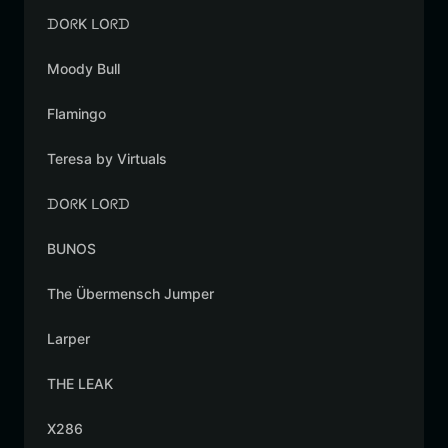
ᗪOᖇK ᒪOᖇᗪ
Moody Bull
Flamingo
Teresa by Virtuals
ᗪOᖇK ᒪOᖇᗪ
BUNOS
The Übermensch Jumper
Larper
THE LEAK
X286