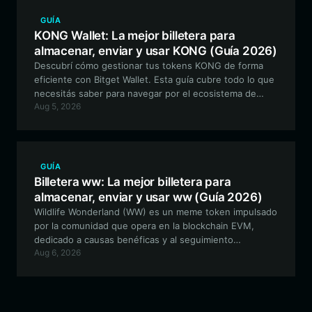
GUÍA
KONG Wallet: La mejor billetera para
almacenar, enviar y usar KONG (Guía 2026)
Descubrí cómo gestionar tus tokens KONG de forma
eficiente con Bitget Wallet. Esta guía cubre todo lo que
necesitás saber para navegar por el ecosistema de
Aug 5, 2026
Solana, proteger tus activos meme y participar en
proyectos impulsados por la comunidad con la mejor
billetera para KONG.
GUÍA
Billetera ww: La mejor billetera para
almacenar, enviar y usar ww (Guía 2026)
Wildlife Wonderland (WW) es un meme token impulsado
por la comunidad que opera en la blockchain EVM,
dedicado a causas benéficas y al seguimiento
Aug 6, 2026
transparente de fondos. Esta guía explora cómo
gestionar de forma segura tus activos de WW y
participar en el ecosistema utilizando Bitget Wallet.