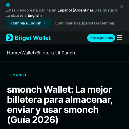
English
日本語
Estás viendo esta página en
Español (Argentina)
. ¿Te gustaría
cambiarte a
English
?
Tiếng Việt
Cambia a English
Continuar en Español (Argentina)
Русский
Español (Latinoamérica)
Türkçe
Descargar ahora
Italiano
Français
Home
›
Wallet
›
Billetera Lil Punch
Deutsch
简体中文
繁體中文
SMONCH
Português (Portugal)
Bahasa Indonesia
smonch Wallet: La mejor
ภาษาไทย
billetera para almacenar,
हिन्दी
বাংলা
enviar y usar smonch
Español
(Guía 2026)
Português (Brasil)
Español (Argentina)