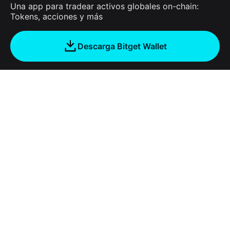
Una app para tradear activos globales on-chain:
Tokens, acciones y más
Descarga Bitget Wallet
Empresa
Acerca de Bitget Wallet
Products
Blog
Crypto Card
Bitget Wallet X