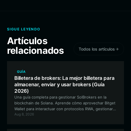
SIGUE LEYENDO
Artículos
relacionados
Todos los artículos
GUÍA
Billetera de brokers: La mejor billetera para
almacenar, enviar y usar brokers (Guía
2026)
Una guía completa para gestionar SolBrokers en la
blockchain de Solana. Aprende cómo aprovechar Bitget
Wallet para interactuar con protocolos RWA, gestionar
Aug 8, 2026
la exposición a acciones tokenizadas y asegurar tus
activos on-chain.