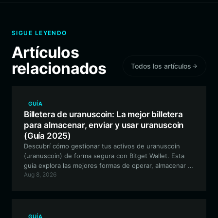
SIGUE LEYENDO
Artículos
relacionados
Todos los artículos
GUÍA
Billetera de uranuscoin: La mejor billetera
para almacenar, enviar y usar uranuscoin
(Guía 2025)
Descubrí cómo gestionar tus activos de uranuscoin
(uranuscoin) de forma segura con Bitget Wallet. Esta
guía explora las mejores formas de operar, almacenar e
Aug 8, 2026
interactuar con la comunidad de memes de temática
espacial en la red EVM.
GUÍA