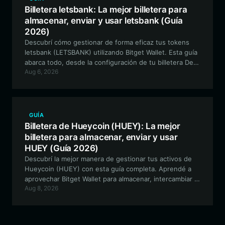
Billetera letsbank: La mejor billetera para
almacenar, enviar y usar letsbank (Guía
2026)
Descubrí cómo gestionar de forma eficaz tus tokens
letsbank (LETSBANK) utilizando Bitget Wallet. Esta guía
abarca todo, desde la configuración de tu billetera DeFi
Aug 6, 2026
segura hasta cómo interactuar con el ecosistema USDG
en la red de RobinhoodApp.
GUÍA
Billetera de Hueycoin (HUEY): La mejor
billetera para almacenar, enviar y usar
HUEY (Guía 2026)
Descubrí la mejor manera de gestionar tus activos de
Hueycoin (HUEY) con esta guía completa. Aprendé a
aprovechar Bitget Wallet para almacenar, intercambiar y
Aug 8, 2026
participar de forma segura en el ecosistema meme de
HUEY en la red EVM.