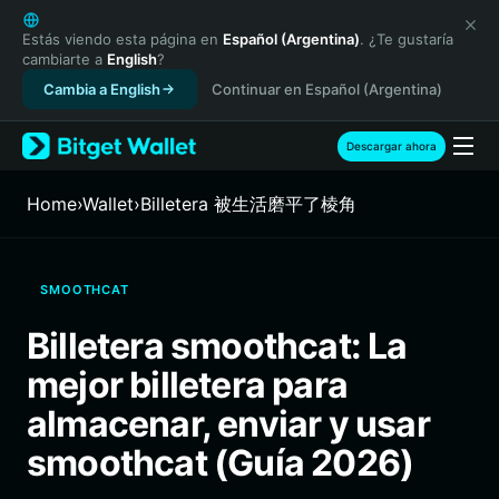
English
日本語
Estás viendo esta página en
Español (Argentina)
. ¿Te gustaría
cambiarte a
English
?
Tiếng Việt
Cambia a English
Continuar en Español (Argentina)
Русский
Español (Latinoamérica)
Türkçe
Descargar ahora
Italiano
Français
Home
›
Wallet
›
Billetera 被生活磨平了棱角
Deutsch
简体中文
繁體中文
SMOOTHCAT
Português (Portugal)
Bahasa Indonesia
Billetera smoothcat: La
ภาษาไทย
mejor billetera para
हिन्दी
বাংলা
almacenar, enviar y usar
Español
smoothcat (Guía 2026)
Português (Brasil)
Español (Argentina)