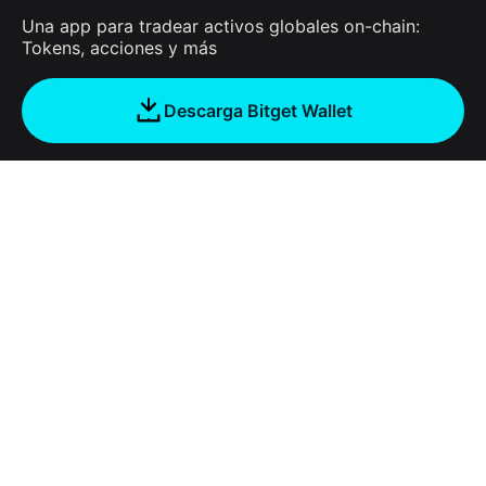
Una app para tradear activos globales on-chain:
Tokens, acciones y más
Descarga Bitget Wallet
Empresa
Acerca de Bitget Wallet
Products
Blog
Crypto Card
Bitget Wallet X