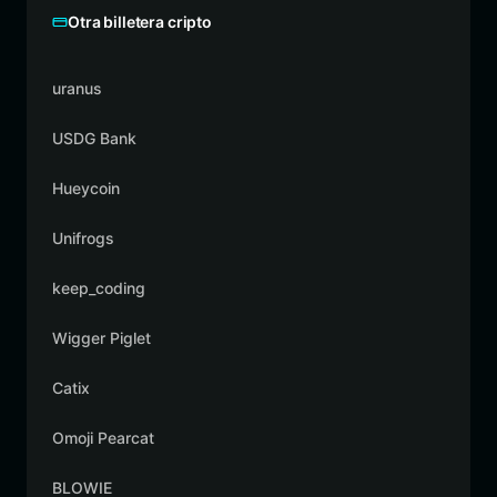
Otra billetera cripto
uranus
USDG Bank
Hueycoin
Unifrogs
keep_coding
Wigger Piglet
Catix
Omoji Pearcat
BLOWIE