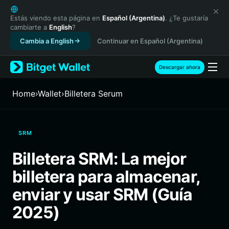
English
日本語
Estás viendo esta página en
Español (Argentina)
. ¿Te gustaría
cambiarte a
English
?
Tiếng Việt
Cambia a English
Continuar en Español (Argentina)
Русский
Español (Latinoamérica)
Türkçe
Descargar ahora
Italiano
Français
Home
›
Wallet
›
Billetera Serum
Deutsch
简体中文
繁體中文
SRM
Português (Portugal)
Bahasa Indonesia
Billetera SRM: La mejor
ภาษาไทย
billetera para almacenar,
हिन्दी
বাংলা
enviar y usar SRM (Guía
Español
2025)
Português (Brasil)
Español (Argentina)