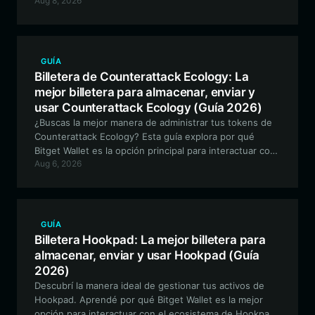
Aug 8, 2026
ofreciendo seguridad de primer nivel y operaciones
fluidas para la comunidad de MALYSH.
GUÍA
Billetera de Counterattack Ecology: La
mejor billetera para almacenar, enviar y
usar Counterattack Ecology (Guía 2026)
¿Buscas la mejor manera de administrar tus tokens de
Counterattack Ecology? Esta guía explora por qué
Bitget Wallet es la opción principal para interactuar con
Aug 6, 2026
este activo centrado en DeFi, cubriendo todo, desde el
almacenamiento seguro hasta la participación en el
ecosistema EVM.
GUÍA
Billetera Hookpad: La mejor billetera para
almacenar, enviar y usar Hookpad (Guía
2026)
Descubrí la manera ideal de gestionar tus activos de
Hookpad. Aprendé por qué Bitget Wallet es la mejor
opción para interactuar con el ecosistema de Hookpad