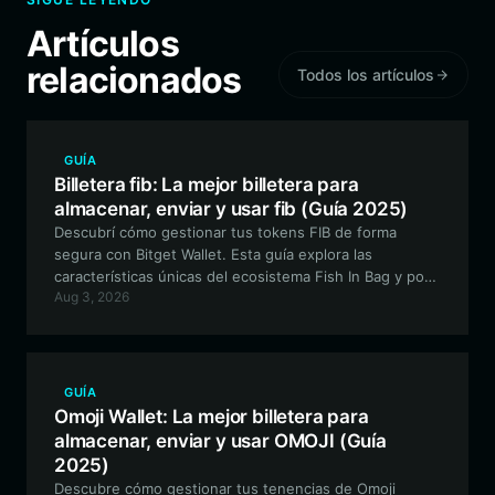
Artículos
relacionados
Todos los artículos
GUÍA
Billetera fib: La mejor billetera para
almacenar, enviar y usar fib (Guía 2025)
Descubrí cómo gestionar tus tokens FIB de forma
segura con Bitget Wallet. Esta guía explora las
características únicas del ecosistema Fish In Bag y por
Aug 3, 2026
qué Bitget Wallet es la opción óptima para tus activos
meme basados en EVM.
GUÍA
Omoji Wallet: La mejor billetera para
almacenar, enviar y usar OMOJI (Guía
2025)
Descubre cómo gestionar tus tenencias de Omoji