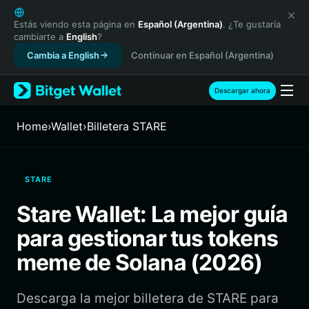
English
日本語
Estás viendo esta página en
Español (Argentina)
. ¿Te gustaría
cambiarte a
English
?
Tiếng Việt
Cambia a English
Continuar en Español (Argentina)
Русский
Español (Latinoamérica)
Türkçe
Descargar ahora
Italiano
Français
Home
›
Wallet
›
Billetera STARE
Deutsch
简体中文
繁體中文
STARE
Português (Portugal)
Bahasa Indonesia
Stare Wallet: La mejor guía
ภาษาไทย
para gestionar tus tokens
हिन्दी
বাংলা
meme de Solana (2026)
Español
Português (Brasil)
Descarga la mejor billetera de STARE para
Español (Argentina)