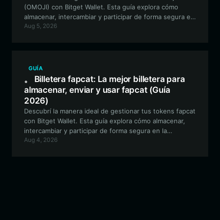
(OMOJI) con Bitget Wallet. Esta guía explora cómo
almacenar, intercambiar y participar de forma segura en
Aug 5, 2026
la comunidad de Omoji, basada en Solana, utilizando
una de las billeteras descentralizadas más versátiles del
sector.
GUÍA
。 Billetera fapcat: La mejor billetera para
almacenar, enviar y usar fapcat (Guía
2026)
Descubrí la manera ideal de gestionar tus tokens fapcat
con Bitget Wallet. Esta guía explora cómo almacenar,
intercambiar y participar de forma segura en la
Aug 4, 2026
comunidad de fapcat dentro de la blockchain de Solana
usando una billetera descentralizada de primer nivel.