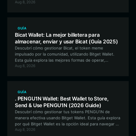
Aug 8, 2026
utilización del ecosistema noper dentro del entorno
EVM.
GUÍA
Bicat Wallet: La mejor billetera para
almacenar, enviar y usar Bicat (Guía 2025)
Descubrí cómo gestionar Bicat, el token meme
impulsado por la comunidad, utilizando Bitget Wallet.
Esta guía explora las mejores formas de operar,
Aug 8, 2026
almacenar e interactuar con el ecosistema experimental
de Bicat de forma segura.
GUÍA
. PENGU1N Wallet: Best Wallet to Store,
Send & Use PENGU1N (2026 Guide)
Descubrí cómo gestionar tus tokens PENGU1N de
manera efectiva usando Bitget Wallet. Esta guía explora
por qué Bitget Wallet es la opción ideal para navegar el
Aug 8, 2026
ecosistema de meme coins de Solana con seguridad y