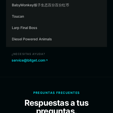
BabyMonkey猴子生态百分百分红币
Toucan
Larp Final Boss
Diesel Powered Animals
¿NECESITAS AYUDA?
service@bitget.com
PREGUNTAS FRECUENTES
Respuestas a tus
preguntas.