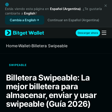
English
日本語
Estás viendo esta página en
Español (Argentina)
. ¿Te gustaría
cambiarte a
English
?
Tiếng Việt
Cambia a English
Continuar en Español (Argentina)
Русский
Español (Latinoamérica)
Türkçe
Descargar ahora
Italiano
Français
Home
›
Wallet
›
Billetera Swipeable
Deutsch
简体中文
繁體中文
SWIPEABLE
Português (Portugal)
Bahasa Indonesia
Billetera Swipeable: La
ภาษาไทย
mejor billetera para
हिन्दी
বাংলা
almacenar, enviar y usar
Español
swipeable (Guía 2026)
Português (Brasil)
Español (Argentina)