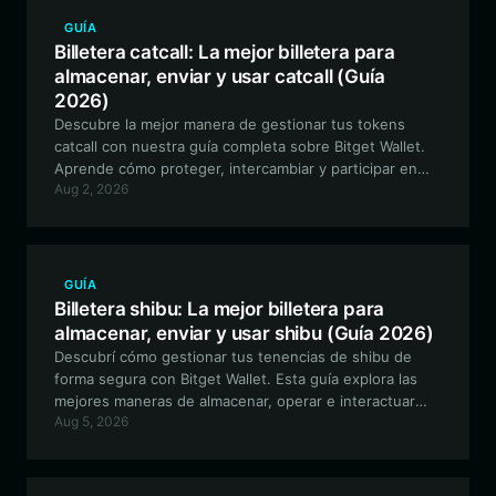
GUÍA
Billetera catcall: La mejor billetera para
almacenar, enviar y usar catcall (Guía
2026)
Descubre la mejor manera de gestionar tus tokens
catcall con nuestra guía completa sobre Bitget Wallet.
Aprende cómo proteger, intercambiar y participar en
Aug 2, 2026
este proyecto de meme impulsado por la comunidad en
el ecosistema EVM.
GUÍA
Billetera shibu: La mejor billetera para
almacenar, enviar y usar shibu (Guía 2026)
Descubrí cómo gestionar tus tenencias de shibu de
forma segura con Bitget Wallet. Esta guía explora las
mejores maneras de almacenar, operar e interactuar
Aug 5, 2026
con el ecosistema de la memecoin shibu en la red EVM.