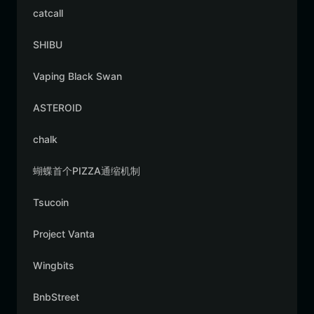
catcall
SHIBU
Vaping Black Swan
ASTEROID
chalk
蝴蝶首个PIZZA通缩机制
Tsucoin
Project Vanta
Wingbits
BnbStreet