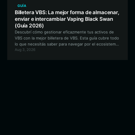
GUÍA
Billetera VBS: La mejor forma de almacenar,
enviar e intercambiar Vaping Black Swan
(Guía 2026)
Descubrí cómo gestionar eficazmente tus activos de
VBS con la mejor billetera de VBS. Esta guía cubre todo
lo que necesitás saber para navegar por el ecosistema
Aug 3, 2026
de Solana para Vaping Black Swan, desde el
almacenamiento seguro hasta la ejecución de
transacciones rápidas.