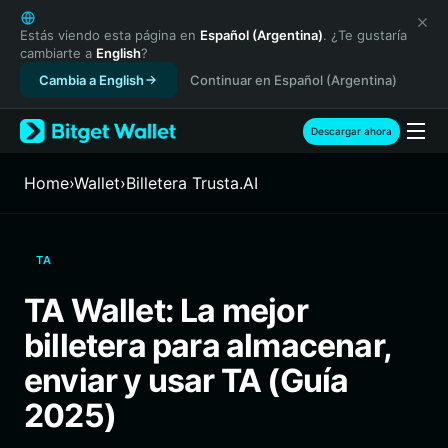
English
日本語
Estás viendo esta página en
Español (Argentina)
. ¿Te gustaría
cambiarte a
English
?
Tiếng Việt
Cambia a English
Continuar en Español (Argentina)
Русский
Español (Latinoamérica)
Türkçe
Descargar ahora
Italiano
Français
Home
›
Wallet
›
Billetera Trusta.AI
Deutsch
简体中文
繁體中文
TA
Português (Portugal)
Bahasa Indonesia
TA Wallet: La mejor
ภาษาไทย
billetera para almacenar,
हिन्दी
বাংলা
enviar y usar TA (Guía
Español
2025)
Português (Brasil)
Español (Argentina)