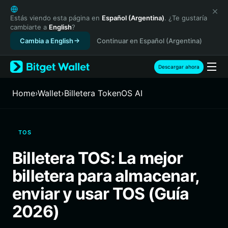
English
日本語
Estás viendo esta página en
Español (Argentina)
. ¿Te gustaría
cambiarte a
English
?
Tiếng Việt
Cambia a English
Continuar en Español (Argentina)
Русский
Español (Latinoamérica)
Türkçe
Descargar ahora
Italiano
Français
Home
›
Wallet
›
Billetera TokenOS AI
Deutsch
简体中文
繁體中文
TOS
Português (Portugal)
Bahasa Indonesia
Billetera TOS: La mejor
ภาษาไทย
billetera para almacenar,
हिन्दी
বাংলা
enviar y usar TOS (Guía
Español
2026)
Português (Brasil)
Español (Argentina)