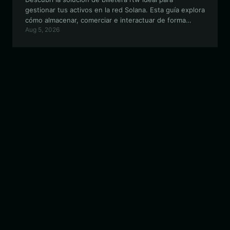
gestionar tus activos en la red Solana. Esta guía explora
cómo almacenar, comerciar e interactuar de forma
Aug 5, 2026
segura con el ecosistema rtw.fun usando Bitget Wallet,
tu puerta de entrada a la innovación de las meme coins.