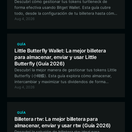
Descubrí cómo gestionar tus tokens turtleneck de
forma efectiva usando Bitget Wallet. Esta guía cubre
todo, desde la configuración de tu billetera hasta cómo
Aug 4, 2026
participar en la comunidad y operar en el ecosistema
EVM.
GUÍA
Little Butterfly Wallet: La mejor billetera
para almacenar, enviar y usar Little
Butterfly (Guía 2026)
Descubrí la mejor manera de gestionar tus tokens Little
Butterfly (小蝴蝶). Esta guía explora cómo almacenar,
intercambiar y maximizar tus dividendos de forma
Aug 4, 2026
segura utilizando el ecosistema de Bitget Wallet en la
red BSC.
GUÍA
Billetera rtw: La mejor billetera para
almacenar, enviar y usar rtw (Guía 2026)
Descubrí la solución de billetera rtw ideal para