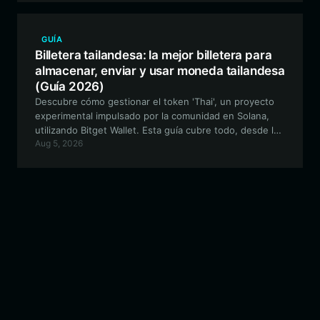
GUÍA
Billetera tailandesa: la mejor billetera para
almacenar, enviar y usar moneda tailandesa
(Guía 2026)
Descubre cómo gestionar el token 'Thai', un proyecto
experimental impulsado por la comunidad en Solana,
utilizando Bitget Wallet. Esta guía cubre todo, desde la
Aug 5, 2026
configuración de tu dirección de billetera Thai hasta la
participación en el ecosistema de memorial digital.