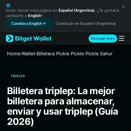
English
日本語
Estás viendo esta página en
Español (Argentina)
. ¿Te gustaría
cambiarte a
English
?
Tiếng Việt
Cambia a English
Continuar en Español (Argentina)
Русский
Español (Latinoamérica)
Türkçe
Descargar ahora
Italiano
Français
Home
›
Wallet
›
Billetera Pickle Pickle Pickle Sahur
Deutsch
简体中文
繁體中文
TRIPLEP
Português (Portugal)
Bahasa Indonesia
Billetera triplep: La mejor
ภาษาไทย
billetera para almacenar,
हिन्दी
বাংলা
enviar y usar triplep (Guía
Español
2026)
Português (Brasil)
Español (Argentina)