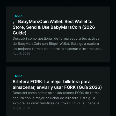
GUÍA
。 BabyMarsCoin Wallet: Best Wallet to
Store, Send & Use BabyMarsCoin (2026
Guide)
Descubrí cómo gestionar de forma segura tus activos
de BabyMarsCoin con Bitget Wallet. Esta guía explora
las mejores formas de operar, almacenar e interactuar
Aug 5, 2026
con el ecosistema de la comunidad de BabyMarsCoin
en la red EVM.
GUÍA
Billetera FORK: La mejor billetera para
almacenar, enviar y usar FORK (Guía 2026)
Descubrí cómo administrar tus tokens FORK de forma
segura con la mejor solución de billetera. Esta guía
explora las características del token FORK, su papel en
Aug 5, 2026
el ecosistema de la cadena RobinHood y cómo utilizar
eficazmente tu billetera FORK para actividades DeFi.