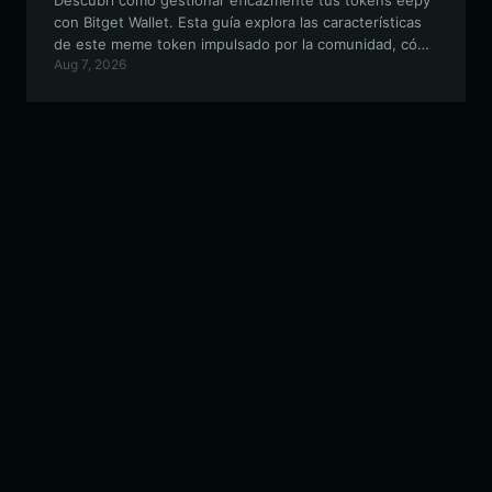
Descubrí cómo gestionar eficazmente tus tokens eepy
con Bitget Wallet. Esta guía explora las características
de este meme token impulsado por la comunidad, cómo
Aug 7, 2026
proteger tus activos y por qué Bitget Wallet es la
opción óptima para tu viaje en activos culturales
basados en EVM.