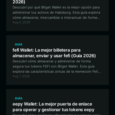
2026)
Descubrí por qué Bitget Wallet es la mejor opción para
administrar tus activos de Habsburg. Esta guía explora
cómo almacenar, intercambiar e interactuar de forma
Aug 4, 2026
segura con el ecosistema de Habsburg Frog utilizando
una billetera cripto versátil y compatible con EVM.
GUÍA
fefi Wallet: La mejor billetera para
almacenar, enviar y usar fefi (Guía 2026)
Descubrí cómo almacenar y administrar de forma
segura tus tokens FEFI con Bitget Wallet. Esta guía
explora las características únicas de la memecoin Feline
Aug 7, 2026
Finance y proporciona un enfoque paso a paso para
gestionar tus activos en la cadena Robinhood.
GUÍA
eepy Wallet: La mejor puerta de enlace
para operar y gestionar tus tokens eepy