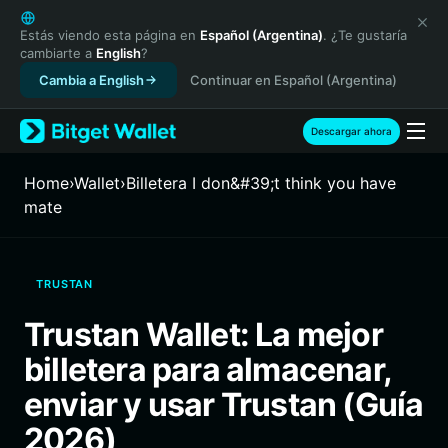
English
日本語
Estás viendo esta página en
Español (Argentina)
. ¿Te gustaría
cambiarte a
English
?
Tiếng Việt
Cambia a English
Continuar en Español (Argentina)
Русский
Español (Latinoamérica)
Türkçe
Descargar ahora
Italiano
Français
Home
›
Wallet
›
Billetera I don&#39;t think you have
Deutsch
mate
简体中文
繁體中文
Português (Portugal)
TRUSTAN
Bahasa Indonesia
ภาษาไทย
Trustan Wallet: La mejor
हिन्दी
billetera para almacenar,
বাংলা
Español
enviar y usar Trustan (Guía
Português (Brasil)
2026)
Español (Argentina)