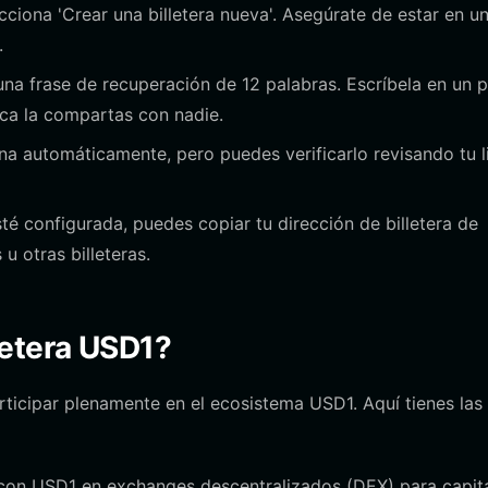
cciona 'Crear una billetera nueva'. Asegúrate de estar en u
.
na frase de recuperación de 12 palabras. Escríbela en un 
nca la compartas con nadie.
na automáticamente, pero puedes verificarlo revisando tu l
té configurada, puedes copiar tu dirección de billetera de
u otras billeteras.
letera USD1?
rticipar plenamente en el ecosistema USD1. Aquí tienes las
on USD1 en exchanges descentralizados (DEX) para capita