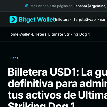
English
Estás viendo esta página en
Español (Argentina)
日本語
Tiếng Việt
Billetera
Tarjeta
Swap
Ear
Русский
Español (Latinoamérica)
Türkçe
Home
›
Wallet
›
Billetera Ultimate Striking Dog 1
Italiano
Français
Deutsch
简体中文
USD1
繁體中文
Português (Portugal)
Billetera USD1: La gu
Bahasa Indonesia
ภาษาไทย
definitiva para admi
हिन्दी
বাংলা
tus activos de Ultim
Español
Português (Brasil)
Striking Dog 1
Español (Argentina)