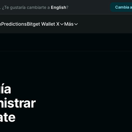
. ¿Te gustaría cambiarte a
English
?
Cambia a
n
Predictions
Bitget Wallet X
Más
ía
nistrar
ate