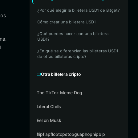
¿Por qué elegir la billetera USD1 de Bitget?
tos
Cómo crear una billetera USD1
¿Qué puedes hacer con una billetera
na.
USD1?
l
¿En qué se diferencian las billeteras USD1
de otras billeteras cripto?
Otra billetera cripto
The TikTok Meme Dog
Literal Chills
Eel on Musk
flipflapfloptopstopguaphophipbip