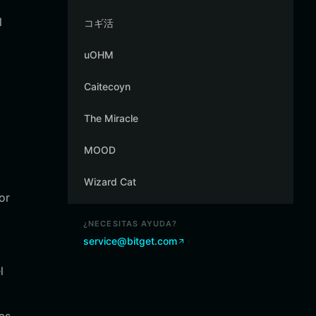
l
コギ活
uOHM
Caitecoyn
The Miracle
MOOD
Wizard Cat
or
¿NECESITAS AYUDA?
service@bitget.com
l