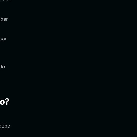
ipar
uar
ado
to?
 debe