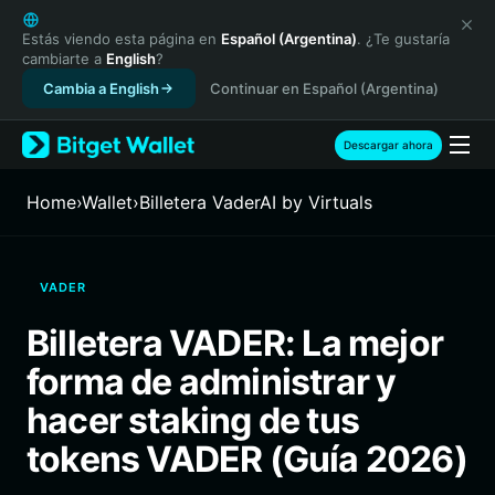
English
日本語
Estás viendo esta página en
Español (Argentina)
. ¿Te gustaría
cambiarte a
English
?
Tiếng Việt
Cambia a English
Continuar en Español (Argentina)
Русский
Español (Latinoamérica)
Türkçe
Descargar ahora
Italiano
Français
Home
›
Wallet
›
Billetera VaderAI by Virtuals
Deutsch
简体中文
繁體中文
VADER
Português (Portugal)
Bahasa Indonesia
Billetera VADER: La mejor
ภาษาไทย
forma de administrar y
हिन्दी
বাংলা
hacer staking de tus
Español
tokens VADER (Guía 2026)
Português (Brasil)
Español (Argentina)