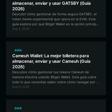
almacenar, enviar y usar GATSBY (Guía
2026)
Descubrí cómo gestionar de forma segura GATSBY, el
token meme experimental que opera en la EVM. Esta
guía explora por qué Bitget Wallet es la opción principal
Aug 3, 2026
para los titulares de GATSBY, ofreciendo trading fluido
y una gestión de activos avanzada.
GUÍA
Cameuh Wallet: La mejor billetera para
almacenar, enviar y usar Cameuh (Guía
2026)
Descubre cómo gestionar tus tokens Cameuh de
manera efectiva usando Bitget Wallet. Esta guía cubre
todo lo que necesitas saber sobre cómo navegar por el
Aug 4, 2026
ecosistema de Solana, asegurar tus activos y participar
en la comunidad de Cameuh.
GUÍA