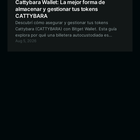
Cattybara Wallet: La mejor forma de
almacenar y gestionar tus tokens
CATTYBARA
Descubrí cómo asegurar y gestionar tus tokens
Cattybara (CATTYBARA) con Bitget Wallet. Esta guía
explora por qué una billetera autocustodiada es
Aug 5, 2026
esencial para navegar el ecosistema EVM y participar
en la vibrante comunidad de las meme coins.