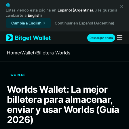
English
日本語
Estás viendo esta página en
Español (Argentina)
. ¿Te gustaría
cambiarte a
English
?
Tiếng Việt
Cambia a English
Continuar en Español (Argentina)
Русский
Español (Latinoamérica)
Türkçe
Descargar ahora
Italiano
Français
Home
›
Wallet
›
Billetera Worlds
Deutsch
简体中文
繁體中文
WORLDS
Português (Portugal)
Bahasa Indonesia
Worlds Wallet: La mejor
ภาษาไทย
billetera para almacenar,
हिन्दी
বাংলা
enviar y usar Worlds (Guía
Español
2026)
Português (Brasil)
Español (Argentina)