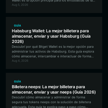
Wallet es la opción principal para los entusiastas de las
Aug 5, 2026
meme coins basadas en Solana, ofreciendo un
rendimiento de alta velocidad y una gestión de activos
segura para la comunidad de HDLN.
GUÍA
Habsburg Wallet: La mejor billetera para
almacenar, enviar y usar Habsburg (Guía
2026)
Descubrí por qué Bitget Wallet es la mejor opción para
administrar tus activos de Habsburg. Esta guía explora
cómo almacenar, intercambiar e interactuar de forma
Aug 4, 2026
segura con el ecosistema de Habsburg Frog utilizando
una billetera cripto versátil y compatible con EVM.
GUÍA
Billetera neeps: La mejor billetera para
almacenar, enviar y usar neeps (Guía 2026)
Descubrí cómo almacenar y administrar de forma
segura tus tokens neeps con la solución de billetera
adecuada. Esta guía te explica paso a paso cómo