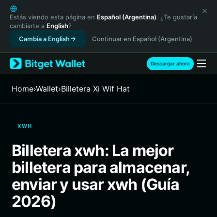
English
日本語
Estás viendo esta página en
Español (Argentina)
. ¿Te gustaría
cambiarte a
English
?
Tiếng Việt
Cambia a English
Continuar en Español (Argentina)
Русский
Español (Latinoamérica)
Türkçe
Descargar ahora
Italiano
Français
Home
›
Wallet
›
Billetera Xi Wif Hat
Deutsch
简体中文
繁體中文
XWH
Português (Portugal)
Bahasa Indonesia
Billetera xwh: La mejor
ภาษาไทย
billetera para almacenar,
हिन्दी
বাংলা
enviar y usar xwh (Guía
Español
2026)
Português (Brasil)
Español (Argentina)