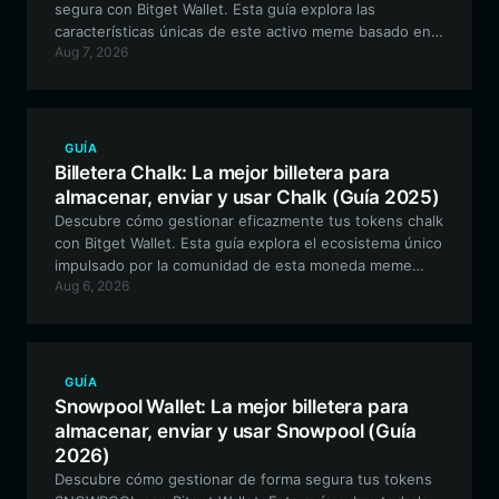
segura con Bitget Wallet. Esta guía explora las
características únicas de este activo meme basado en
Aug 7, 2026
Solana y por qué Bitget ofrece la experiencia óptima
para operar y mantener tus activos.
GUÍA
Billetera Chalk: La mejor billetera para
almacenar, enviar y usar Chalk (Guía 2025)
Descubre cómo gestionar eficazmente tus tokens chalk
con Bitget Wallet. Esta guía explora el ecosistema único
impulsado por la comunidad de esta moneda meme
Aug 6, 2026
basada en Solana y cómo almacenar, comerciar e
interactuar de forma segura con el proyecto chalk
utilizando la billetera descentralizada líder de la
industria.
GUÍA
Snowpool Wallet: La mejor billetera para
almacenar, enviar y usar Snowpool (Guía
2026)
Descubre cómo gestionar de forma segura tus tokens