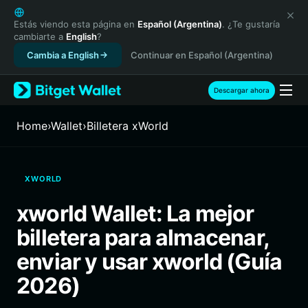
English
日本語
Estás viendo esta página en
Español (Argentina)
. ¿Te gustaría
cambiarte a
English
?
Tiếng Việt
Cambia a English
Continuar en Español (Argentina)
Русский
Español (Latinoamérica)
Türkçe
Descargar ahora
Italiano
Français
Home
›
Wallet
›
Billetera xWorld
Deutsch
简体中文
繁體中文
XWORLD
Português (Portugal)
Bahasa Indonesia
xworld Wallet: La mejor
ภาษาไทย
billetera para almacenar,
हिन्दी
বাংলা
enviar y usar xworld (Guía
Español
2026)
Português (Brasil)
Español (Argentina)