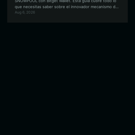
SNOWPOOL con Bitget Wallet. Esta guía cubre todo lo
que necesitas saber sobre el innovador mecanismo de
Aug 6, 2026
pools.trade y cómo optimizar tu experiencia en DeFi.