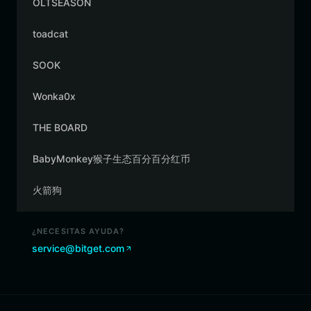
OLTSEASON
toadcat
SOOK
Wonka0x
THE BOARD
BabyMonkey猴子生态百分百分红币
火箭狗
¿NECESITAS AYUDA?
service@bitget.com