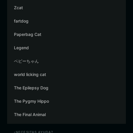
Zcat
fartdog
Paperbag Cat
Legend
ベビーちゃん
world licking cat
The Epilepsy Dog
The Pygmy Hippo
The Final Animal
¿NECESITAS AYUDA?