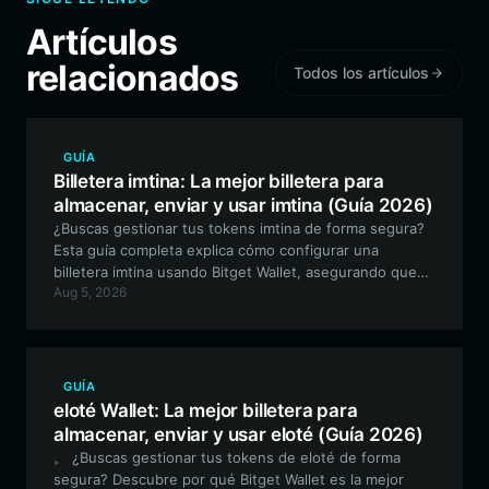
Artículos
relacionados
Todos los artículos
GUÍA
Billetera imtina: La mejor billetera para
almacenar, enviar y usar imtina (Guía 2026)
¿Buscas gestionar tus tokens imtina de forma segura?
Esta guía completa explica cómo configurar una
billetera imtina usando Bitget Wallet, asegurando que
Aug 5, 2026
puedas participar en el ecosistema impulsado por la
comunidad con control total sobre tus activos.
GUÍA
eloté Wallet: La mejor billetera para
almacenar, enviar y usar eloté (Guía 2026)
。 ¿Buscas gestionar tus tokens de eloté de forma
segura? Descubre por qué Bitget Wallet es la mejor