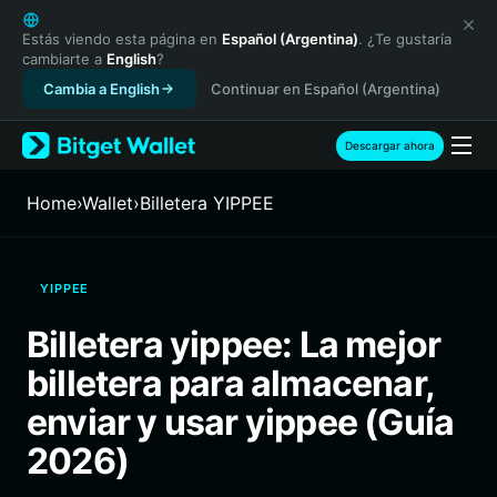
English
日本語
Estás viendo esta página en
Español (Argentina)
. ¿Te gustaría
cambiarte a
English
?
Tiếng Việt
Cambia a English
Continuar en Español (Argentina)
Русский
Español (Latinoamérica)
Türkçe
Descargar ahora
Italiano
Français
Home
›
Wallet
›
Billetera YIPPEE
Deutsch
简体中文
繁體中文
YIPPEE
Português (Portugal)
Bahasa Indonesia
Billetera yippee: La mejor
ภาษาไทย
billetera para almacenar,
हिन्दी
বাংলা
enviar y usar yippee (Guía
Español
2026)
Português (Brasil)
Español (Argentina)