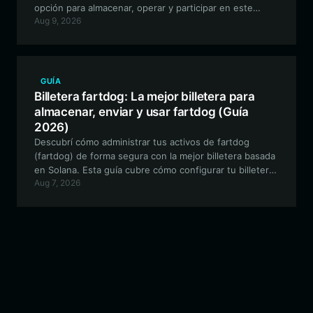
opción para almacenar, operar y participar en este
Aug 9, 2026
activo meme impulsado por la comunidad de manera
efectiva.
GUÍA
Billetera fartdog: La mejor billetera para
almacenar, enviar y usar fartdog (Guía
2026)
Descubrí cómo administrar tus activos de fartdog
(fartdog) de forma segura con la mejor billetera basada
en Solana. Esta guía cubre cómo configurar tu billetera
Aug 7, 2026
de fartdog, intercambiar tokens meme de manera
eficiente y proteger tus activos digitales con Bitget
Wallet.