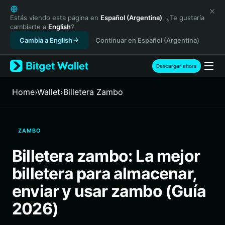
English
日本語
Estás viendo esta página en
Español (Argentina)
. ¿Te gustaría
cambiarte a
English
?
Tiếng Việt
Cambia a English
Continuar en Español (Argentina)
Русский
Español (Latinoamérica)
Türkçe
Descargar ahora
Italiano
Français
Home
›
Wallet
›
Billetera Zambo
Deutsch
简体中文
繁體中文
ZAMBO
Português (Portugal)
Bahasa Indonesia
Billetera zambo: La mejor
ภาษาไทย
billetera para almacenar,
हिन्दी
বাংলা
enviar y usar zambo (Guía
Español
2026)
Português (Brasil)
Español (Argentina)