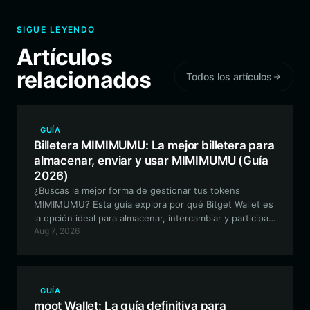
SIGUE LEYENDO
Artículos
relacionados
Todos los artículos
GUÍA
Billetera MIMIMUMU: La mejor billetera para
almacenar, enviar y usar MIMIMUMU (Guía
2026)
¿Buscas la mejor forma de gestionar tus tokens
MIMIMUMU? Esta guía explora por qué Bitget Wallet es
la opción ideal para almacenar, intercambiar y participar
Aug 7, 2026
en este proyecto de memes impulsado por la
comunidad e inspirado en la propiedad intelectual (IP)
dentro del ecosistema EVM.
GUÍA
moot Wallet: La guía definitiva para