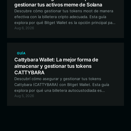
gestionar tus activos meme de Solana
Descubre cómo gestionar tus tokens moot de manera
efectiva con la billetera cripto adecuada. Esta guía
explora por qué Bitget Wallet es la opción principal para
Aug 6, 2026
navegar el ecosistema de Solana, asegurando que tu
viaje con las memecoins sea seguro y fluido.
GUÍA
Cattybara Wallet: La mejor forma de
almacenar y gestionar tus tokens
CATTYBARA
Descubrí cómo asegurar y gestionar tus tokens
Cattybara (CATTYBARA) con Bitget Wallet. Esta guía
explora por qué una billetera autocustodiada es
Aug 5, 2026
esencial para navegar el ecosistema EVM y participar
en la vibrante comunidad de las meme coins.