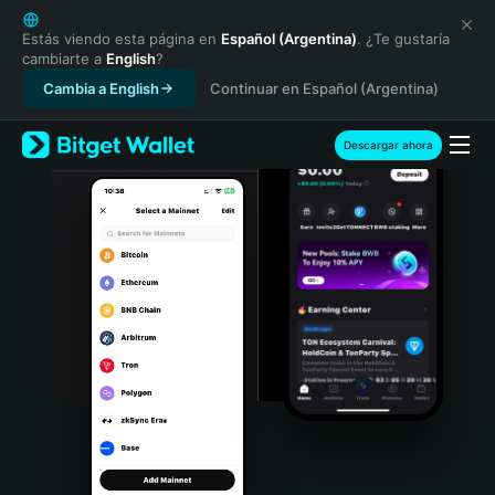
English
日本語
Estás viendo esta página en
Español (Argentina)
. ¿Te gustaría
cambiarte a
English
?
Tiếng Việt
Cambia a English
Continuar en Español (Argentina)
Русский
Español (Latinoamérica)
Türkçe
Descargar ahora
Italiano
Français
Deutsch
简体中文
繁體中文
Português (Portugal)
Bahasa Indonesia
ภาษาไทย
हिन्दी
বাংলা
Español
Português (Brasil)
Español (Argentina)