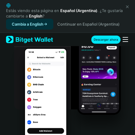
English
日本語
Estás viendo esta página en
Español (Argentina)
. ¿Te gustaría
cambiarte a
English
?
Tiếng Việt
Cambia a English
Continuar en Español (Argentina)
Русский
Español (Latinoamérica)
Türkçe
Descargar ahora
Italiano
Français
Deutsch
简体中文
繁體中文
Português (Portugal)
Bahasa Indonesia
ภาษาไทย
हिन्दी
বাংলা
Español
Português (Brasil)
Español (Argentina)