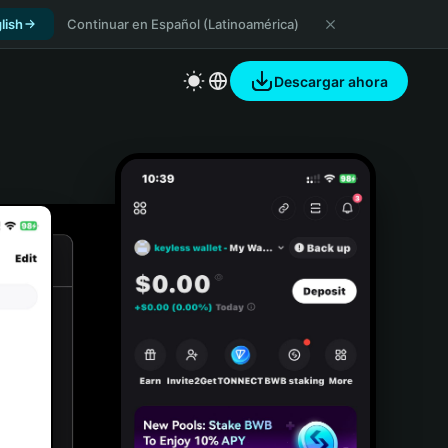
lish
Continuar en Español (Latinoamérica)
Descargar ahora