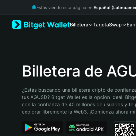
English
Estás viendo esta página en
Español (Latinoamér
日本語
Tiếng Việt
Billetera
Tarjeta
Swap
Ear
Русский
Español (Latinoamérica)
Türkçe
Italiano
Français
Deutsch
Billetera de A
简体中文
繁體中文
Português (Portugal)
¿Estás buscando una billetera cripto de confianza
Bahasa Indonesia
tus AGUSD? Bitget Wallet es la opción ideal. Bitge
ภาษาไทย
con la confianza de 40 millones de usuarios y te 
हिन्दी
explorar libremente la Web3. ¡Comienza ahora m
বাংলা
Español
Português (Brasil)
Español (Argentina)