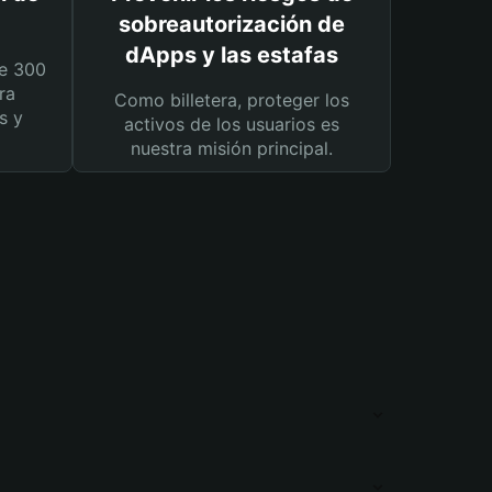
sobreautorización de
dApps y las estafas
e 300
ra
Como billetera, proteger los
s y
activos de los usuarios es
nuestra misión principal.