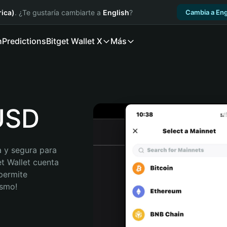
ica)
. ¿Te gustaría cambiarte a
English
?
Cambia a Eng
n
Predictions
Bitget Wallet X
Más
GUSD
 y segura para 
t Wallet cuenta 
permite 
ismo!