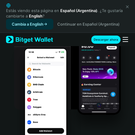
English
日本語
Estás viendo esta página en
Español (Argentina)
. ¿Te gustaría
cambiarte a
English
?
Tiếng Việt
Cambia a English
Continuar en Español (Argentina)
Русский
Español (Latinoamérica)
Türkçe
Descargar ahora
Italiano
Français
Deutsch
简体中文
繁體中文
Português (Portugal)
Bahasa Indonesia
ภาษาไทย
हिन्दी
বাংলা
Español
Português (Brasil)
Español (Argentina)