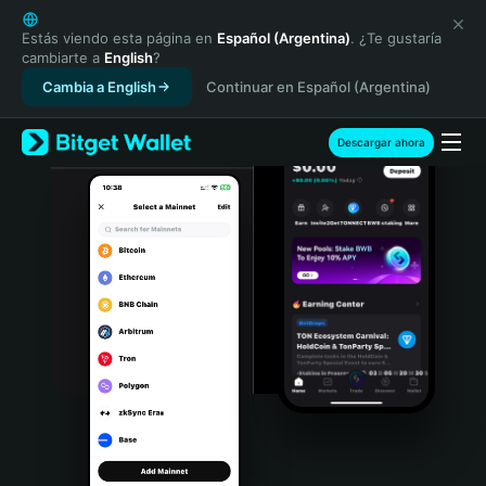
English
日本語
Estás viendo esta página en
Español (Argentina)
. ¿Te gustaría
cambiarte a
English
?
Tiếng Việt
Cambia a English
Continuar en Español (Argentina)
Русский
Español (Latinoamérica)
Türkçe
Descargar ahora
Italiano
Français
Deutsch
简体中文
繁體中文
Português (Portugal)
Bahasa Indonesia
ภาษาไทย
हिन्दी
বাংলা
Español
Português (Brasil)
Español (Argentina)