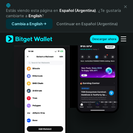
English
日本語
Estás viendo esta página en
Español (Argentina)
. ¿Te gustaría
cambiarte a
English
?
Tiếng Việt
Cambia a English
Continuar en Español (Argentina)
Русский
Español (Latinoamérica)
Türkçe
Descargar ahora
Italiano
Français
Deutsch
简体中文
繁體中文
Português (Portugal)
Bahasa Indonesia
ภาษาไทย
हिन्दी
বাংলা
Español
Português (Brasil)
Español (Argentina)