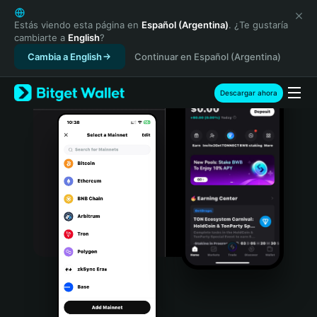
English
日本語
Estás viendo esta página en
Español (Argentina)
. ¿Te gustaría
cambiarte a
English
?
Tiếng Việt
Cambia a English
Continuar en Español (Argentina)
Русский
Español (Latinoamérica)
Türkçe
Descargar ahora
Italiano
Français
Deutsch
简体中文
繁體中文
Português (Portugal)
Bahasa Indonesia
ภาษาไทย
हिन्दी
বাংলা
Español
Português (Brasil)
Español (Argentina)