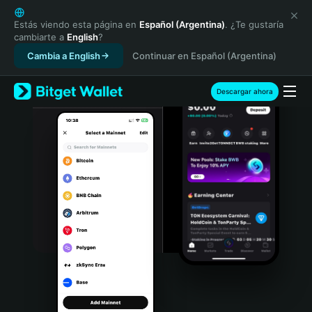
English
日本語
Estás viendo esta página en
Español (Argentina)
. ¿Te gustaría
cambiarte a
English
?
Tiếng Việt
Cambia a English
Continuar en Español (Argentina)
Русский
Español (Latinoamérica)
Türkçe
Descargar ahora
Italiano
Français
Deutsch
简体中文
繁體中文
Português (Portugal)
Bahasa Indonesia
ภาษาไทย
हिन्दी
বাংলা
Español
Português (Brasil)
Español (Argentina)