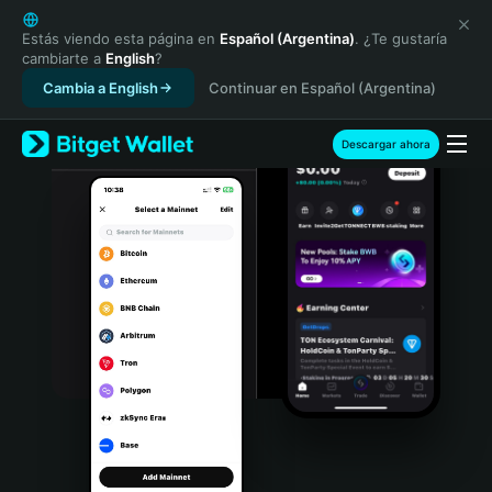
English
日本語
Estás viendo esta página en
Español (Argentina)
. ¿Te gustaría
cambiarte a
English
?
Tiếng Việt
Cambia a English
Continuar en Español (Argentina)
Русский
Español (Latinoamérica)
Türkçe
Descargar ahora
Italiano
Français
Deutsch
简体中文
繁體中文
Português (Portugal)
Bahasa Indonesia
ภาษาไทย
हिन्दी
বাংলা
Español
Português (Brasil)
Español (Argentina)