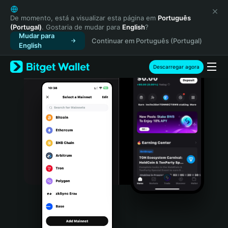
English
日本語
De momento, está a visualizar esta página em
Português
(Portugal)
. Gostaria de mudar para
English
?
Tiếng Việt
Mudar para
Continuar em Português (Portugal)
Русский
English
Español (Latinoamérica)
Türkçe
Descarregar agora
Italiano
Français
Deutsch
简体中文
繁體中文
Português (Portugal)
Bahasa Indonesia
ภาษาไทย
हिन्दी
বাংলা
Español
Português (Brasil)
Español (Argentina)