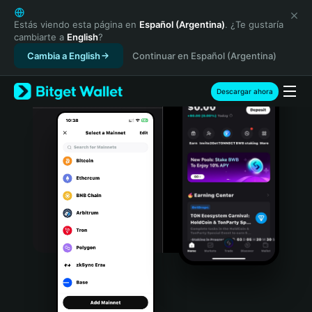
English
日本語
Estás viendo esta página en
Español (Argentina)
. ¿Te gustaría
cambiarte a
English
?
Tiếng Việt
Cambia a English
Continuar en Español (Argentina)
Русский
Español (Latinoamérica)
Türkçe
Descargar ahora
Italiano
Français
Deutsch
简体中文
繁體中文
Português (Portugal)
Bahasa Indonesia
ภาษาไทย
हिन्दी
বাংলা
Español
Português (Brasil)
Español (Argentina)