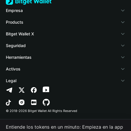
Empresa
Acerca de Bitget Wallet
Products
Blog
Crypto Card
Bitget Wallet X
Academia
Stablecoin Earn
Desarrolladores
Seguridad
Noticias cripto
Payfi Crypto
Conectar billetera
Fondo de Protección
Herramientas
Help Center
Crypto Swap API
Bitget Wallet Pay
Tecnología de seguridad
Comprar cripto
Activos
Contáctanos
Altcoin Season Index
Listar un proyecto
Detección de autorizaciones
Arbitrum
Legal
Recursos de la marca
Prediction Markets
Detección de contratos
Avalanche
Política de privacidad
Empleos
DApp
Transferencia en lotes
Bitcoin
Acuerdo del usuario
© 2018-2026 Bitget Wallet All Rights Reserved
Verificación de canales oficiales
Trade
BNB Chain
Risk Disclosure
Entiende los tokens en un minuto: Empieza en la app
RWA
Polygon