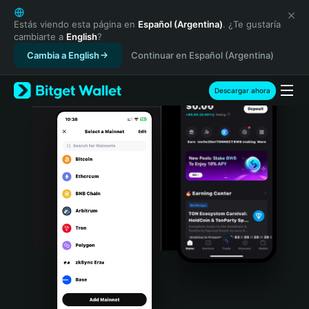
English
日本語
Estás viendo esta página en
Español (Argentina)
. ¿Te gustaría
cambiarte a
English
?
Tiếng Việt
Cambia a English
Continuar en Español (Argentina)
Русский
Español (Latinoamérica)
Türkçe
Descargar ahora
Italiano
Français
Deutsch
简体中文
繁體中文
Português (Portugal)
Bahasa Indonesia
ภาษาไทย
हिन्दी
বাংলা
Español
Português (Brasil)
Español (Argentina)