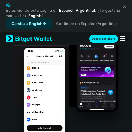
English
日本語
Estás viendo esta página en
Español (Argentina)
. ¿Te gustaría
cambiarte a
English
?
Tiếng Việt
Cambia a English
Continuar en Español (Argentina)
Русский
Español (Latinoamérica)
Türkçe
Descargar ahora
Italiano
Français
Deutsch
简体中文
繁體中文
Português (Portugal)
Bahasa Indonesia
ภาษาไทย
हिन्दी
বাংলা
Español
Português (Brasil)
Español (Argentina)