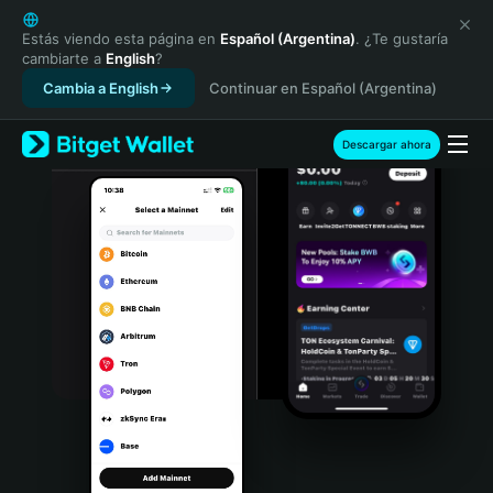
English
日本語
Estás viendo esta página en
Español (Argentina)
. ¿Te gustaría
cambiarte a
English
?
Tiếng Việt
Cambia a English
Continuar en Español (Argentina)
Русский
Español (Latinoamérica)
Türkçe
Descargar ahora
Italiano
Français
Deutsch
简体中文
繁體中文
Português (Portugal)
Bahasa Indonesia
ภาษาไทย
हिन्दी
বাংলা
Español
Português (Brasil)
Español (Argentina)