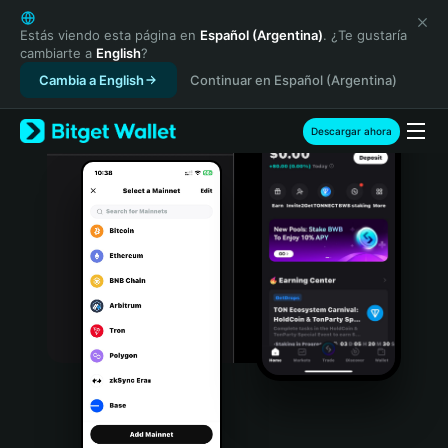
English
日本語
Estás viendo esta página en
Español (Argentina)
. ¿Te gustaría
cambiarte a
English
?
Tiếng Việt
Cambia a English
Continuar en Español (Argentina)
Русский
Español (Latinoamérica)
Türkçe
Descargar ahora
Italiano
Français
Deutsch
简体中文
繁體中文
Português (Portugal)
Bahasa Indonesia
ภาษาไทย
हिन्दी
বাংলা
Español
Português (Brasil)
Español (Argentina)