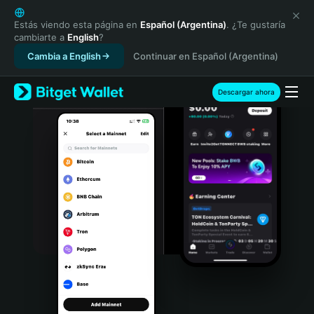
English
日本語
Estás viendo esta página en
Español (Argentina)
. ¿Te gustaría
cambiarte a
English
?
Tiếng Việt
Cambia a English
Continuar en Español (Argentina)
Русский
Español (Latinoamérica)
Türkçe
Descargar ahora
Italiano
Français
Deutsch
简体中文
繁體中文
Português (Portugal)
Bahasa Indonesia
ภาษาไทย
हिन्दी
বাংলা
Español
Português (Brasil)
Español (Argentina)