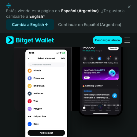
English
日本語
Estás viendo esta página en
Español (Argentina)
. ¿Te gustaría
cambiarte a
English
?
Tiếng Việt
Cambia a English
Continuar en Español (Argentina)
Русский
Español (Latinoamérica)
Türkçe
Descargar ahora
Italiano
Français
Deutsch
简体中文
繁體中文
Português (Portugal)
Bahasa Indonesia
ภาษาไทย
हिन्दी
বাংলা
Español
Português (Brasil)
Español (Argentina)