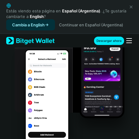
English
日本語
Estás viendo esta página en
Español (Argentina)
. ¿Te gustaría
cambiarte a
English
?
Tiếng Việt
Cambia a English
Continuar en Español (Argentina)
Русский
Español (Latinoamérica)
Türkçe
Descargar ahora
Italiano
Français
Deutsch
简体中文
繁體中文
Português (Portugal)
Bahasa Indonesia
ภาษาไทย
हिन्दी
বাংলা
Español
Português (Brasil)
Español (Argentina)