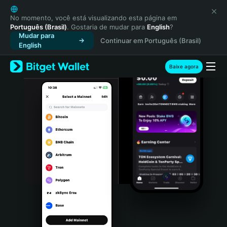
English
日本語
No momento, você está visualizando esta página em
Português (Brasil)
. Gostaria de mudar para
English
?
Tiếng Việt
Mudar para
Continuar em Português (Brasil)
Русский
English
Español (Latinoamérica)
Türkçe
Baixe agora
Italiano
Français
Deutsch
简体中文
繁體中文
Português (Portugal)
Bahasa Indonesia
ภาษาไทย
हिन्दी
বাংলা
Español
Português (Brasil)
Español (Argentina)