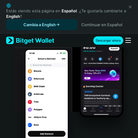
English
日本語
Estás viendo esta página en
Español
. ¿Te gustaría cambiarte a
English
?
Tiếng Việt
Cambia a English
Continuar en Español
Русский
Español (Latinoamérica)
Türkçe
Descargar ahora
Italiano
Français
Deutsch
简体中文
繁體中文
Português (Portugal)
Bahasa Indonesia
ภาษาไทย
हिन्दी
বাংলা
Español
Português (Brasil)
Español (Argentina)