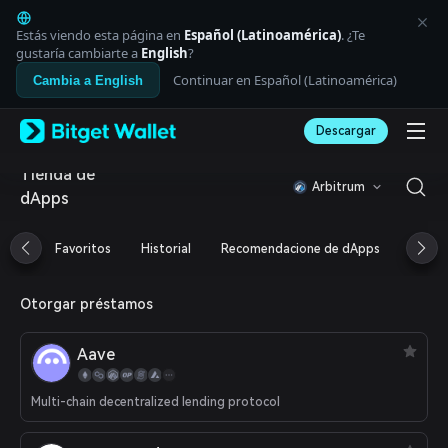
English
日本語
Estás viendo esta página en
Español (Latinoamérica)
. ¿Te
Tiếng Việt
gustaría cambiarte a
English
?
Русский
Continuar en Español (Latinoamérica)
Cambia a English
Español (Latinoamérica)
Türkçe
Descargar
Italiano
Français
Tienda de
Deutsch
Arbitrum
dApps
简体中文
繁體中文
Português (Portugal)
Favoritos
Historial
Recomendacione de dApps
Airdr
Bahasa Indonesia
ภาษาไทย
العربية
Otorgar préstamos
हिन्दी
বাংলা
Aave
Español
Português (Brasil)
Multi-chain decentralized lending protocol
Español (Argentina)