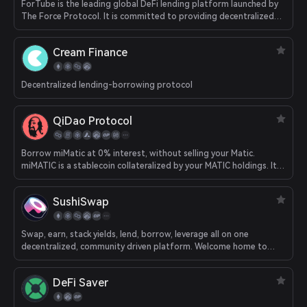
ForTube is the leading global DeFi lending platform launched by
The Force Protocol. It is committed to providing decentralized
lending services for cryptoasset enthusiasts around the world,
supporting most of the world's popular assets. ForTube is based
Cream Finance
o
Decentralized lending-borrowing protocol
QiDao Protocol
Borrow miMatic at 0% interest, without selling your Matic.
miMATIC is a stablecoin collateralized by your MATIC holdings. It's
powered by the Qi Dao protocol.
SushiSwap
Swap, earn, stack yields, lend, borrow, leverage all on one
decentralized, community driven platform. Welcome home to
DeFi.
DeFi Saver