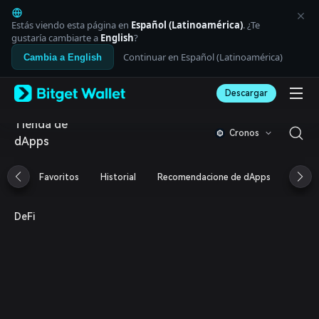
English
日本語
Estás viendo esta página en
Español (Latinoamérica)
. ¿Te
Tiếng Việt
gustaría cambiarte a
English
?
Русский
Continuar en Español (Latinoamérica)
Cambia a English
Español (Latinoamérica)
Türkçe
Descargar
Italiano
Français
Tienda de
Deutsch
Cronos
dApps
简体中文
繁體中文
Português (Portugal)
Favoritos
Historial
Recomendacione de dApps
Airdr
Bahasa Indonesia
ภาษาไทย
العربية
DeFi
हिन्दी
বাংলা
Español
Português (Brasil)
Español (Argentina)