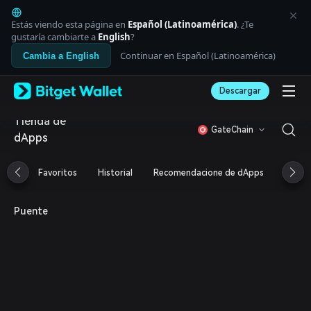
English
日本語
Estás viendo esta página en
Español (Latinoamérica)
. ¿Te
Tiếng Việt
gustaría cambiarte a
English
?
Русский
Continuar en Español (Latinoamérica)
Cambia a English
Español (Latinoamérica)
Türkçe
Descargar
Italiano
Français
Tienda de
Deutsch
GateChain
dApps
简体中文
繁體中文
Português (Portugal)
Favoritos
Historial
Recomendacione de dApps
Airdr
Bahasa Indonesia
ภาษาไทย
العربية
Puente
हिन्दी
বাংলা
Español
Português (Brasil)
Español (Argentina)