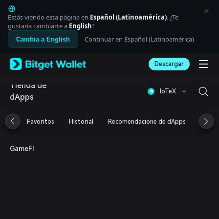
English
日本語
Estás viendo esta página en
Español (Latinoamérica)
. ¿Te
Tiếng Việt
gustaría cambiarte a
English
?
Русский
Continuar en Español (Latinoamérica)
Cambia a English
Español (Latinoamérica)
Türkçe
Descargar
Italiano
Français
Tienda de
Deutsch
IoTeX
dApps
简体中文
繁體中文
Português (Portugal)
Favoritos
Historial
Recomendacione de dApps
Airdr
Bahasa Indonesia
ภาษาไทย
العربية
GameFI
हिन्दी
বাংলা
Español
Português (Brasil)
Español (Argentina)